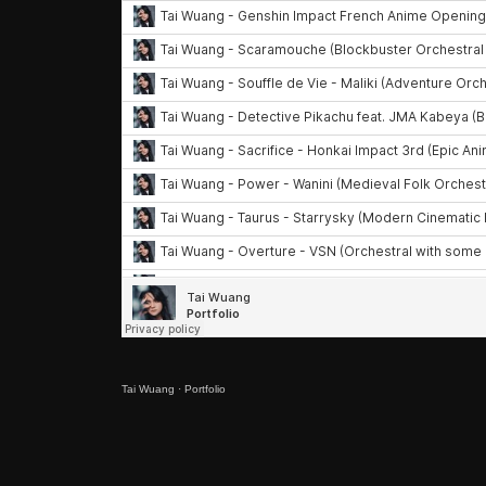
Tai Wuang
·
Portfolio