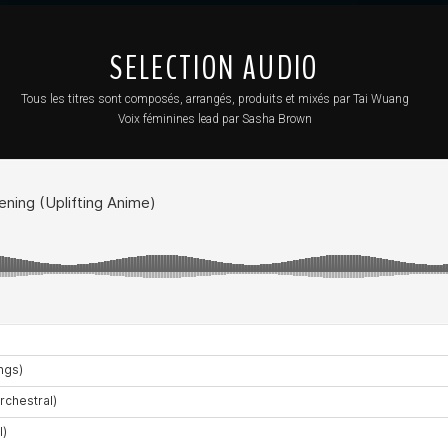
SELECTION AUDIO
Tous les titres sont composés, arrangés, produits et mixés par Tai Wuang
Voix féminines lead par Sasha Brown