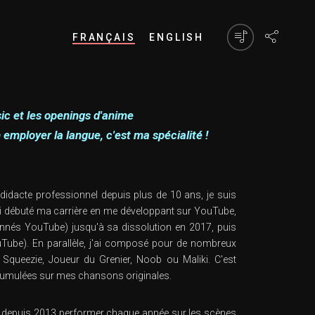
FRANÇAIS
ENGLISH
ic et les openings d'anime
mployer la langue, c'est ma spécialité !
idacte professionnel depuis plus de 10 ans, je suis
'ai débuté ma carrière en me développant sur YouTube,
nnés YouTube) jusqu'à sa dissolution en 2017, puis
be). En parallèle, j'ai composé pour de nombreux
ueezie, Joueur du Grenier, Noob ou Maliki. C'est
 cumulées sur mes chansons originales.
 pu depuis 2013 performer chaque année sur les scènes