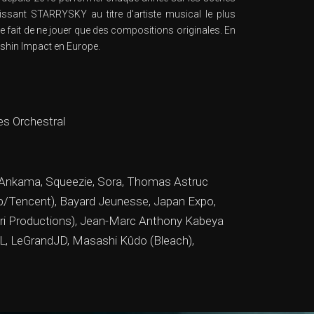
ssant STARRYSKY au titre d'artiste musical le plus
 fait de ne jouer que des compositions originales.
En
enshin Impact en Europe.
s Orchestral
, Ankama, Squeezie, Sora, Thomas Astruc
 Up/Tencent), Bayard Jeunesse, Japan Expo,
ydri Productions), Jean-Marc Anthony Kabeya
raL, LeGrandJD, Masashi Kûdo (Bleach),