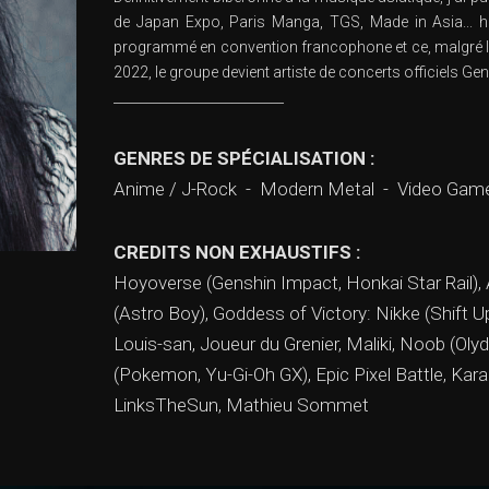
de Japan Expo, Paris Manga, TGS, Made in Asia... hi
programmé en convention francophone et ce, malgré le
2022, le groupe devient artiste de concerts officiels G
__________________________
GENRES DE SPÉCIALISATION :
Anime / J-Rock - Modern Metal - Video Game
CREDITS NON EXHAUSTIFS :
Hoyoverse (Genshin Impact, Honkai Star Rail)
(Astro Boy), Goddess of Victory: Nikke (Shift
Louis-san, Joueur du Grenier, Maliki, Noob (Ol
(Pokemon, Yu-Gi-Oh GX), Epic Pixel Battle, Ka
LinksTheSun, Mathieu Sommet