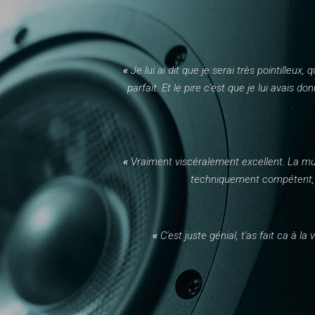
«
Je lui ai dit que je serai très pointilleux, 
parfait. Et le pire c'est que je lui avai
«
Vraiment viscéralement excellent. La musi
techniquement compétent, m
«
C'est juste génial, t'as fait ca à la 