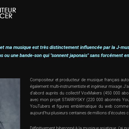
 et ma musique est très distinctement influencée par la J-mus
s ou une bande-son qui "sonnent japonais" sans forcément en e
Compositeur et producteur de musique français autod
également multi-instrumentiste et ingénieur mixage. J
d'abord auprès du collectif VoxMakers (450 000 abo
avec mon projet STARRYSKY (220 000 abonnés YouTu
YouTubers et figures emblématique du web comme Sq
aujourd'hui plusieurs centaines de millions d'écoutes
Définitivement biberonné à la musique asiatique, j'ai